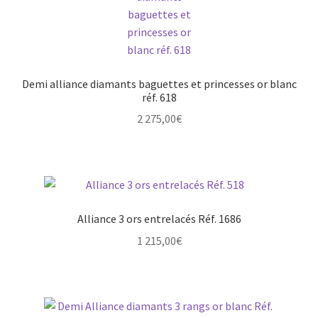
Mon compte
New products
Demi alliance diamants baguettes et princesses or blanc
Page d’exemple
réf. 618
2 275,00
€
Products
Wishlist
Alliance 3 ors entrelacés Réf. 1686
1 215,00
€