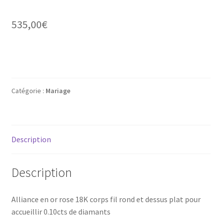
Mon compte
535,00
€
New products
Page d’exemple
Products
Catégorie :
Mariage
Wishlist
Description
Description
Alliance en or rose 18K corps fil rond et dessus plat pour
accueillir 0.10cts de diamants