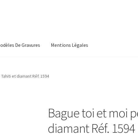
odèles De Gravures
Mentions Légales
, Les Conditions Générales De Vente
CGV
 Tahiti et diamant Réf. 1594
s, Les Modeles De Gravures
L’Atelier De Bijouterie Et Joaillerie
roducts
Wishlist
Bague toi et moi pe
diamant Réf. 1594