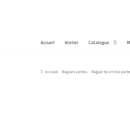
Aller
Aller
à
au
la
contenu
navigation
Accueil
Atelier
Catalogue
M
Accueil
Atelier
Bijouterie Joaillerie En Ligne
Accueil
Bagues perles
Bague toi et moi perle
Gravure Bijoux, Bagues, Pendentifs, Bracelet
Mon compte
New products
Page d’exemple
P