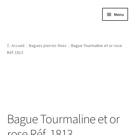
Aller
Aller
Menu
à
au
la
contenu
Accueil
navigation
Atelier
Accueil
Bagues pierres fines
Bague Tourmaline et or rose
Réf. 1813
Bijouterie Joaillerie En Ligne, Les Conditions Générales De
Vente
CGV
Gravure Bijoux, Bagues, Pendentifs, Bracelets, Les Modeles
De Gravures
Bague Tourmaline et or
L’Atelier De Bijouterie Et Joaillerie
rose Réf. 1813