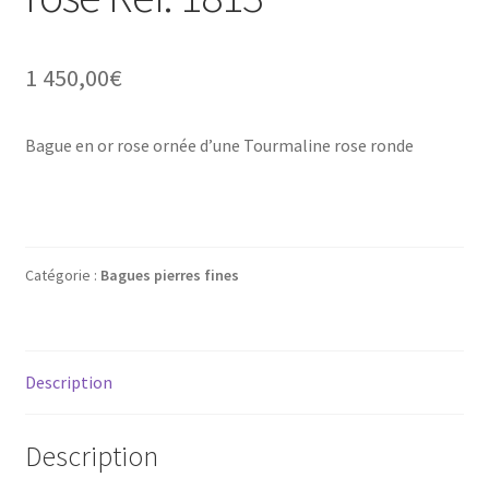
Mon compte
1 450,00
€
New products
Page d’exemple
Bague en or rose ornée d’une Tourmaline rose ronde
Products
Wishlist
Catégorie :
Bagues pierres fines
Description
Description