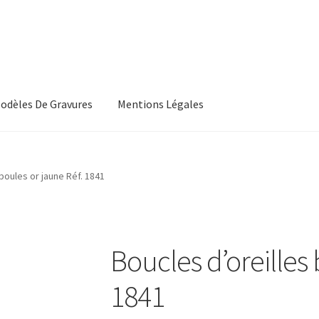
odèles De Gravures
Mentions Légales
, Les Conditions Générales De Vente
CGV
boules or jaune Réf. 1841
s, Les Modeles De Gravures
L’Atelier De Bijouterie Et Joaillerie
roducts
Wishlist
Boucles d’oreilles 
1841