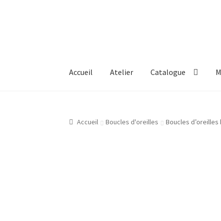
Aller
Aller
à
au
la
contenu
navigation
Accueil
Atelier
Catalogue
M
Accueil
Atelier
Bijouterie Joaillerie En Ligne
Accueil
Boucles d'oreilles
Boucles d’oreilles 
Gravure Bijoux, Bagues, Pendentifs, Bracelet
Mon compte
New products
Page d’exemple
P