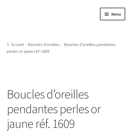
Aller
Aller
Menu
à
au
la
contenu
Accueil
navigation
Atelier
Accueil
Boucles d'oreilles
Boucles d’oreilles pendantes
perles or jaune réf. 1609
Bijouterie Joaillerie En Ligne, Les Conditions Générales De
Vente
CGV
Boucles d’oreilles
Gravure Bijoux, Bagues, Pendentifs, Bracelets, Les Modeles
pendantes perles or
De Gravures
jaune réf. 1609
L’Atelier De Bijouterie Et Joaillerie