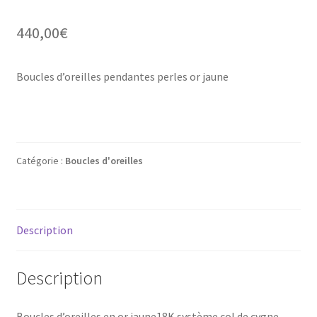
Mon compte
440,00
€
New products
Boucles d’oreilles pendantes perles or jaune
Page d’exemple
Products
Wishlist
Catégorie :
Boucles d'oreilles
Description
Description
Boucles d’oreilles en or jaune18K système col de cygne