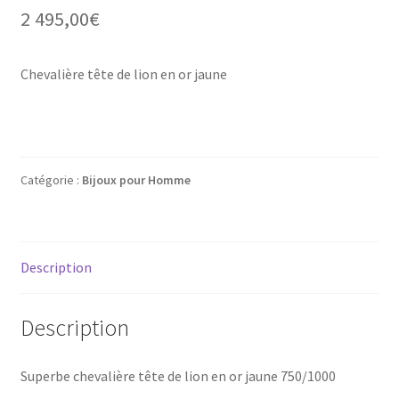
Mon compte
2 495,00
€
New products
Chevalière tête de lion en or jaune
Page d’exemple
Products
Catégorie :
Bijoux pour Homme
Wishlist
Description
Description
Superbe chevalière tête de lion en or jaune 750/1000