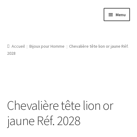
Aller
Aller
Menu
à
au
la
contenu
Accueil
navigation
Atelier
Accueil
Bijoux pour Homme
Chevalière tête lion or jaune Réf.
2028
Bijouterie Joaillerie En Ligne, Les Conditions Générales De
Vente
CGV
Chevalière tête lion or
Gravure Bijoux, Bagues, Pendentifs, Bracelets, Les Modeles
De Gravures
jaune Réf. 2028
L’Atelier De Bijouterie Et Joaillerie