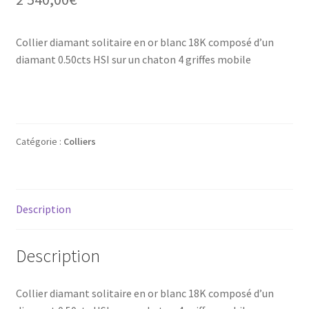
Mon compte
Collier diamant solitaire en or blanc 18K composé d’un
New products
diamant 0.50cts HSI sur un chaton 4 griffes mobile
Page d’exemple
Products
Catégorie :
Colliers
Wishlist
Description
Description
Collier diamant solitaire en or blanc 18K composé d’un