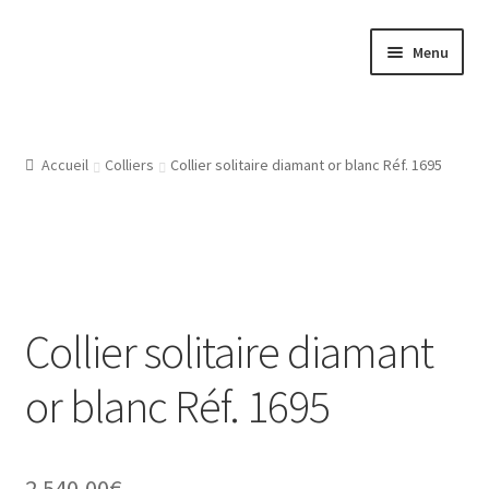
Aller
Aller
Menu
à
au
la
contenu
Accueil
navigation
Atelier
Accueil
Colliers
Collier solitaire diamant or blanc Réf. 1695
Bijouterie Joaillerie En Ligne, Les Conditions Générales De
Vente
CGV
Collier solitaire diamant
Gravure Bijoux, Bagues, Pendentifs, Bracelets, Les Modeles
or blanc Réf. 1695
De Gravures
L’Atelier De Bijouterie Et Joaillerie
2 540,00
€