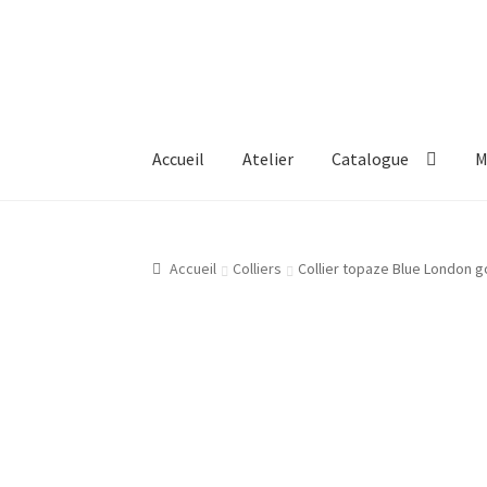
Aller
Aller
à
au
la
contenu
navigation
Accueil
Atelier
Catalogue
M
Accueil
Atelier
Bijouterie Joaillerie En Ligne
Accueil
Colliers
Collier topaze Blue London g
Gravure Bijoux, Bagues, Pendentifs, Bracelet
Mon compte
New products
Page d’exemple
P