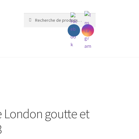
Recherche
Recherche
pour :
e London goutte et
8