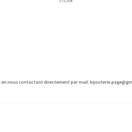
575,00
€
sé, en nous contactant directement par mail: bijouterie.page@g