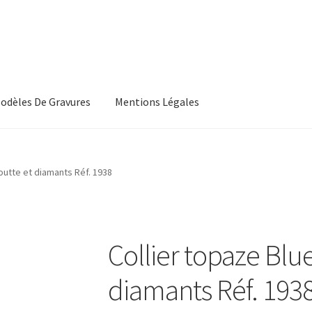
odèles De Gravures
Mentions Légales
, Les Conditions Générales De Vente
CGV
outte et diamants Réf. 1938
s, Les Modeles De Gravures
L’Atelier De Bijouterie Et Joaillerie
roducts
Wishlist
Collier topaze Blu
diamants Réf. 193