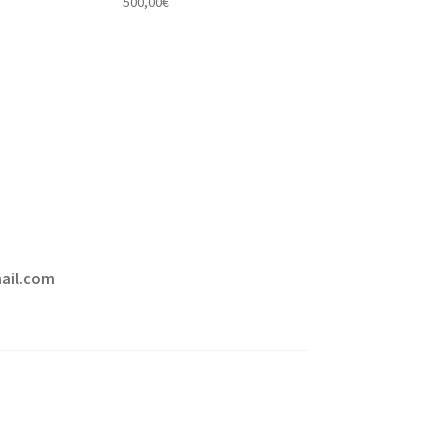
500,00
€
mail.com