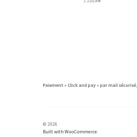
1 220,00
€
Paiement » Click and pay » par mail sécuri
© 2026
Built with WooCommerce
.