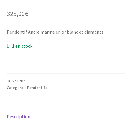
Mon compte
325,00
€
New products
Pendentif Ancre marine en or blanc et diamants
Page d’exemple
1 en stock
Products
Wishlist
UGS :
1207
Catégorie :
Pendentifs
Description