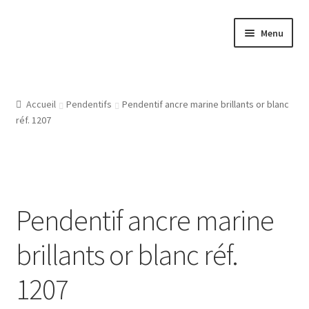
Aller
Aller
Menu
à
au
la
contenu
Accueil
navigation
Atelier
Accueil
Pendentifs
Pendentif ancre marine brillants or blanc
réf. 1207
Bijouterie Joaillerie En Ligne, Les Conditions Générales De
Vente
CGV
Pendentif ancre marine
Gravure Bijoux, Bagues, Pendentifs, Bracelets, Les Modeles
brillants or blanc réf.
De Gravures
1207
L’Atelier De Bijouterie Et Joaillerie