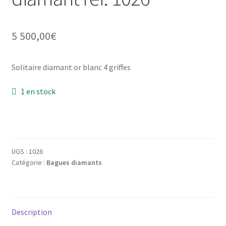
Mon compte
5 500,00
€
New products
Page d’exemple
Solitaire diamant or blanc 4 griffes
Products
1 en stock
Wishlist
UGS :
1026
Catégorie :
Bagues diamants
Description