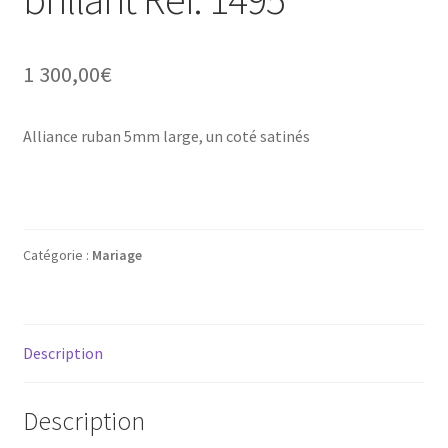
Mon compte
New products
1 300,00
€
Page d’exemple
Alliance ruban 5mm large, un coté satinés
Products
Wishlist
Catégorie :
Mariage
Description
Description