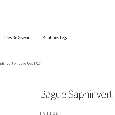
odèles De Gravures
Mentions Légales
, Les Conditions Générales De Vente
CGV
hir vert or jaune Réf. 1713
s, Les Modeles De Gravures
L’Atelier De Bijouterie Et Joaillerie
roducts
Wishlist
Bague Saphir vert 
650,00
€