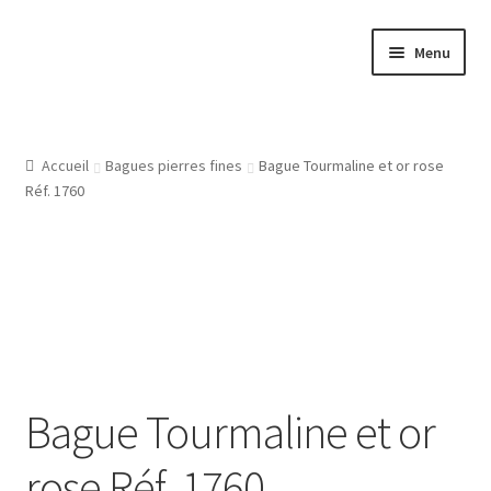
Aller
Aller
Menu
à
au
la
contenu
Accueil
navigation
Atelier
Accueil
Bagues pierres fines
Bague Tourmaline et or rose
Réf. 1760
Bijouterie Joaillerie En Ligne, Les Conditions Générales De
Vente
CGV
Gravure Bijoux, Bagues, Pendentifs, Bracelets, Les Modeles
De Gravures
Bague Tourmaline et or
L’Atelier De Bijouterie Et Joaillerie
rose Réf. 1760