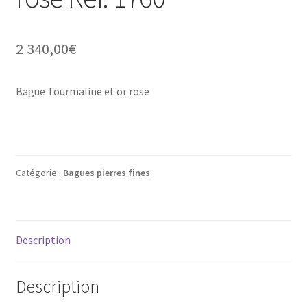
Mon compte
2 340,00
€
New products
Page d’exemple
Bague Tourmaline et or rose
Products
Wishlist
Catégorie :
Bagues pierres fines
Description
Description