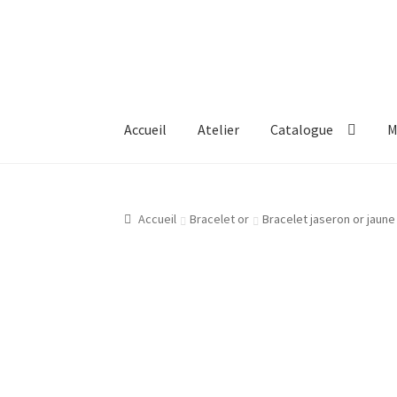
Aller
Aller
à
au
la
contenu
navigation
Accueil
Atelier
Catalogue
M
Accueil
Atelier
Bijouterie Joaillerie En Ligne
Accueil
Bracelet or
Bracelet jaseron or jaune
Gravure Bijoux, Bagues, Pendentifs, Bracelet
Mon compte
New products
Page d’exemple
P