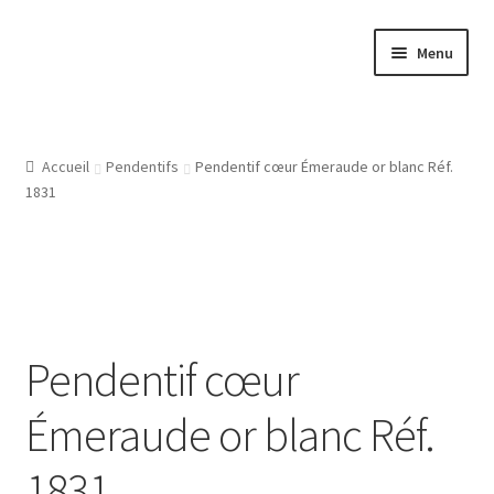
Aller
Aller
Menu
à
au
la
contenu
Accueil
navigation
Atelier
Accueil
Pendentifs
Pendentif cœur Émeraude or blanc Réf.
1831
Bijouterie Joaillerie En Ligne, Les Conditions Générales De
Vente
CGV
Pendentif cœur
Gravure Bijoux, Bagues, Pendentifs, Bracelets, Les Modeles
De Gravures
Émeraude or blanc Réf.
L’Atelier De Bijouterie Et Joaillerie
1831