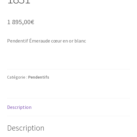
Mon compte
1 895,00
€
New products
Page d’exemple
Pendentif Émeraude cœur en or blanc
Products
Wishlist
Catégorie :
Pendentifs
Description
Description