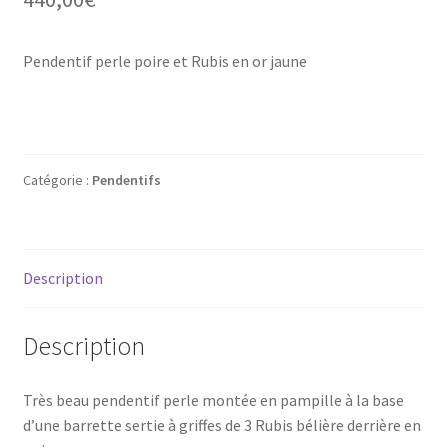
Mon compte
Pendentif perle poire et Rubis en or jaune
New products
Page d’exemple
Products
Catégorie :
Pendentifs
Wishlist
Description
Description
Très beau pendentif perle montée en pampille à la base
d’une barrette sertie à griffes de 3 Rubis bélière derrière en