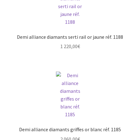
Mon compte
New products
Demi alliance diamants serti rail or jaune réf. 1188
Page d’exemple
1 220,00
€
Products
Wishlist
Demi alliance diamants griffes or blanc réf. 1185
2 060,00
€