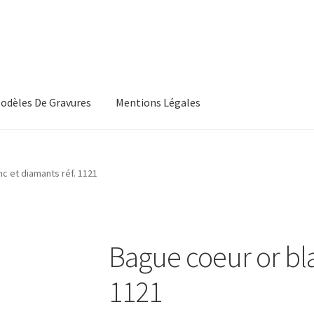
odèles De Gravures
Mentions Légales
, Les Conditions Générales De Vente
CGV
c et diamants réf. 1121
s, Les Modeles De Gravures
L’Atelier De Bijouterie Et Joaillerie
roducts
Wishlist
Bague coeur or bla
1121