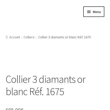
Aller
Aller
Menu
à
au
la
contenu
Accueil
navigation
Atelier
Accueil
Colliers
Collier 3 diamants or blanc Réf. 1675
Bijouterie Joaillerie En Ligne, Les Conditions Générales De
Vente
CGV
Collier 3 diamants or
Gravure Bijoux, Bagues, Pendentifs, Bracelets, Les Modeles
blanc Réf. 1675
De Gravures
L’Atelier De Bijouterie Et Joaillerie
695,00
€