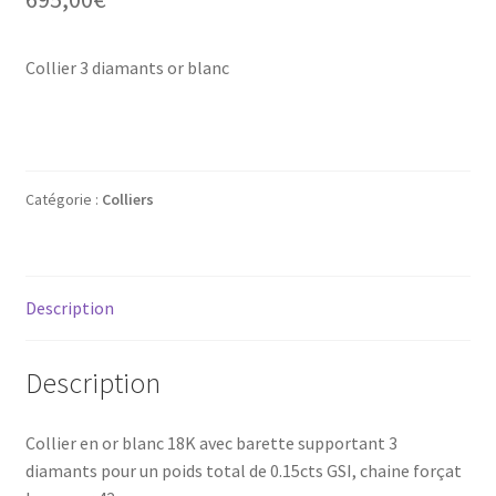
Mon compte
Collier 3 diamants or blanc
New products
Page d’exemple
Products
Catégorie :
Colliers
Wishlist
Description
Description
Collier en or blanc 18K avec barette supportant 3
diamants pour un poids total de 0.15cts GSI, chaine forçat