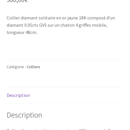
Mon compte
Collier diamant solitaire en or jaune 18K composé d’un
New products
diamant 0.05cts GVS sur un chaton 4 griffes mobile,
longueur 48cm.
Page d’exemple
Products
Wishlist
Catégorie :
Colliers
Description
Description