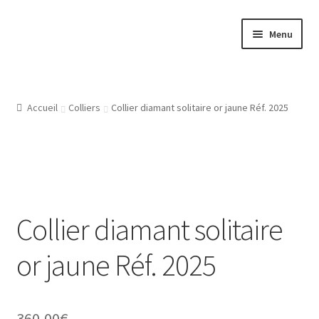
Aller
Aller
Menu
à
au
la
contenu
Accueil
navigation
Atelier
Accueil
Colliers
Collier diamant solitaire or jaune Réf. 2025
Bijouterie Joaillerie En Ligne, Les Conditions Générales De
Vente
CGV
Collier diamant solitaire
Gravure Bijoux, Bagues, Pendentifs, Bracelets, Les Modeles
or jaune Réf. 2025
De Gravures
L’Atelier De Bijouterie Et Joaillerie
360,00
€