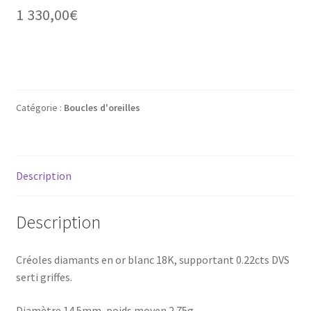
Mon compte
1 330,00
€
New products
Page d’exemple
Catégorie :
Boucles d'oreilles
Products
Wishlist
Description
Description
Créoles diamants en or blanc 18K, supportant 0.22cts DVS
serti griffes.
Diamètre 14.5mm, poids moyen 2.75g