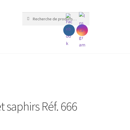
Recherche
Recherche
pour :
t saphirs Réf. 666