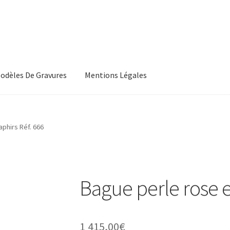
odèles De Gravures
Mentions Légales
, Les Conditions Générales De Vente
CGV
aphirs Réf. 666
s, Les Modeles De Gravures
L’Atelier De Bijouterie Et Joaillerie
roducts
Wishlist
Bague perle rose e
1 415,00
€