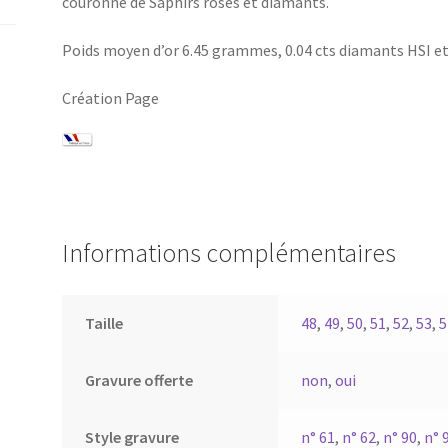
couronne de Saphirs roses et diamants.
Poids moyen d’or 6.45 grammes, 0.04 cts diamants HSI et
Création Page
Informations complémentaires
Taille
48
,
49
,
50
,
51
,
52
,
53
,
5
Gravure offerte
non
,
oui
Style gravure
n° 61
,
n° 62
,
n° 90
,
n° 