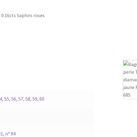
 0.16cts Saphirs roses
4
,
55
,
56
,
57
,
58
,
59
,
60
91
,
n° 94