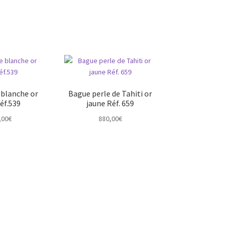
 blanche or
Bague perle de Tahiti or
éf.539
jaune Réf. 659
,00
€
880,00
€