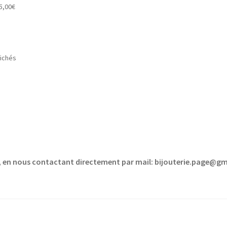
5,00
€
fichés
sé, en nous contactant directement par mail: bijouterie.page@g