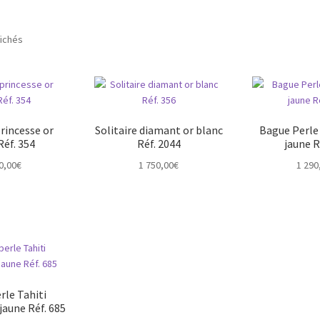
fichés
princesse or
Solitaire diamant or blanc
Bague Perle
Réf. 354
Réf. 2044
jaune R
0,00
€
1 750,00
€
1 290
rle Tahiti
jaune Réf. 685