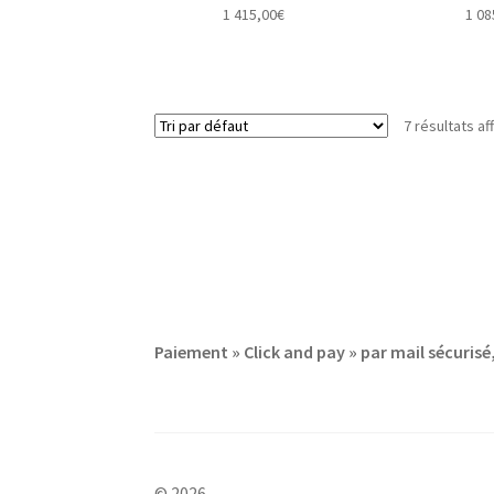
1 415,00
€
1 08
7 résultats af
Paiement » Click and pay » par mail sécuri
© 2026