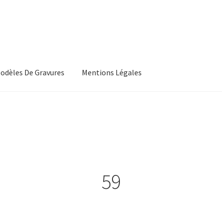
odèles De Gravures
Mentions Légales
, Les Conditions Générales De Vente
CGV
s, Les Modeles De Gravures
L’Atelier De Bijouterie Et Joaillerie
roducts
Wishlist
59