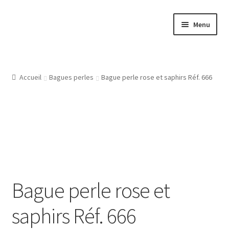
Aller
Aller
Menu
à
au
la
contenu
Accueil
navigation
Atelier
Accueil
Bagues perles
Bague perle rose et saphirs Réf. 666
Bijouterie Joaillerie En Ligne, Les Conditions Générales De
Vente
CGV
Gravure Bijoux, Bagues, Pendentifs, Bracelets, Les Modeles
Bague perle rose et
De Gravures
saphirs Réf. 666
L’Atelier De Bijouterie Et Joaillerie