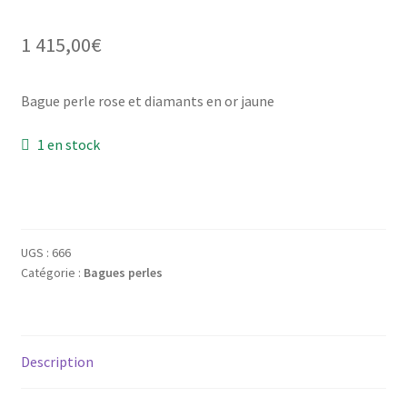
Mon compte
1 415,00
€
New products
Bague perle rose et diamants en or jaune
Page d’exemple
1 en stock
Products
Wishlist
UGS :
666
Catégorie :
Bagues perles
Description