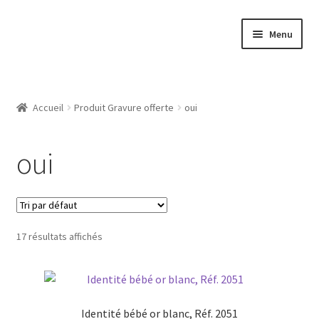
Aller
Aller
Menu
à
au
la
contenu
Accueil
navigation
Atelier
Accueil
Produit Gravure offerte
oui
Bijouterie Joaillerie En Ligne, Les Conditions Générales De
oui
Vente
CGV
Gravure Bijoux, Bagues, Pendentifs, Bracelets, Les Modeles
17 résultats affichés
De Gravures
L’Atelier De Bijouterie Et Joaillerie
Identité bébé or blanc, Réf. 2051