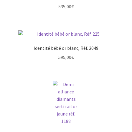
Mon compte
535,00
€
New products
Page d’exemple
Identité bébé or blanc, Réf. 2049
Products
595,00
€
Wishlist