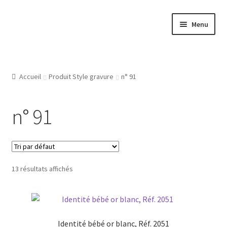
Aller
Aller
Menu
à
au
la
contenu
Accueil
navigation
Atelier
Accueil
Produit Style gravure
n° 91
Bijouterie Joaillerie En Ligne, Les Conditions Générales De
n° 91
Vente
CGV
Gravure Bijoux, Bagues, Pendentifs, Bracelets, Les Modeles
13 résultats affichés
De Gravures
L’Atelier De Bijouterie Et Joaillerie
Identité bébé or blanc, Réf. 2051