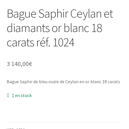
Mon compte
Bague Saphir Ceylan et
New products
diamants or blanc 18
Page d’exemple
carats réf. 1024
Products
3 140,00
€
Wishlist
Bague Saphir de bleu ovale de Ceylan en or blanc 18 carats
1 en stock