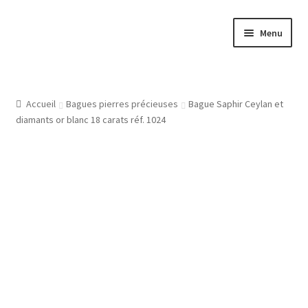
Aller
Aller
Menu
à
au
la
contenu
Accueil
navigation
Atelier
Accueil
Bagues pierres précieuses
Bague Saphir Ceylan et
diamants or blanc 18 carats réf. 1024
Bijouterie Joaillerie En Ligne, Les Conditions Générales De
Vente
CGV
Gravure Bijoux, Bagues, Pendentifs, Bracelets, Les Modeles
De Gravures
L’Atelier De Bijouterie Et Joaillerie