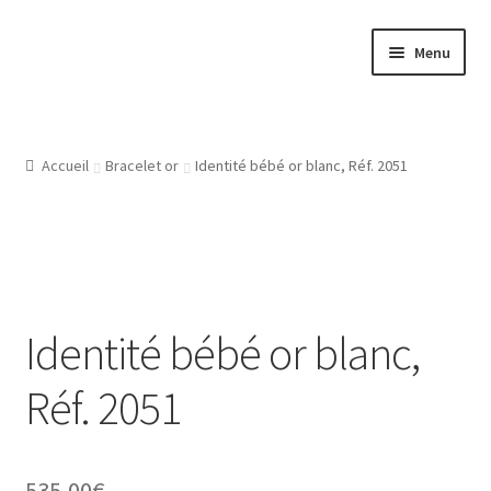
Aller
Aller
Menu
à
au
la
contenu
Accueil
navigation
Atelier
Accueil
Bracelet or
Identité bébé or blanc, Réf. 2051
Bijouterie Joaillerie En Ligne, Les Conditions Générales De
Vente
CGV
Identité bébé or blanc,
Gravure Bijoux, Bagues, Pendentifs, Bracelets, Les Modeles
Réf. 2051
De Gravures
L’Atelier De Bijouterie Et Joaillerie
535,00
€