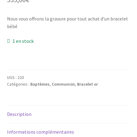
Mon compte
Nous vous offrons la gravure pour tout achat d’un bracelet
New products
bébé
Page d’exemple
1 en stock
Products
Wishlist
UGS :
220
Catégories :
Baptèmes, Communion
,
Bracelet or
Description
Informations complémentaires